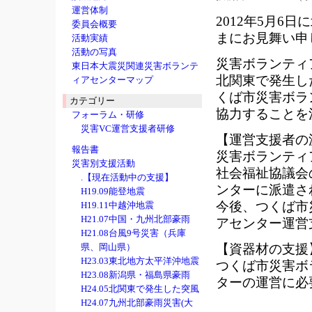
運営体制
2012年5月
委員会概要
まにお見舞い申
活動実績
活動の写真
災害ボランティ
東日本大震災関連災害ボランテ
北関東で発生し
ィアセンターマップ
くば市災害ボラ
カテゴリー
協力することを
フォーラム・研修
災害VC運営支援者研修
【運営支援者の
報告書
災害ボランティ
災害別支援活動
社会福祉協議会
.【現在活動中の支援】
ンターに派遣さ
H19.09能登地震
今後、つくば市
H19.11中越沖地震
H21.07中国・九州北部豪雨
アセンター運営
H21.08台風9号災害（兵庫
県、岡山県）
【資器材の支援
H23.03東北地方太平洋沖地震
つくば市災害ボ
H23.08新潟県・福島県豪雨
ターの運営に必
H24.05北関東で発生した突風
H24.07九州北部豪雨災害(大