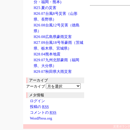
分・福岡・熊本)
H25.夏の災害
H26.07台風8号災害（山形
県、長野県）
H26.08台風12号災害（徳島
県）
H26.08広島県豪雨災害
H27.09台風18号等豪雨（茨城
県、栃木県、宮城県）
H28.04熊本地震
H29.07九州北部豪雨（福岡
県、大分県）
H29.07秋田県大雨災害
アーカイブ
アーカイブ
メタ情報
ログイン
投稿の
RSS
コメントの
RSS
WordPress.org
災害ボラン