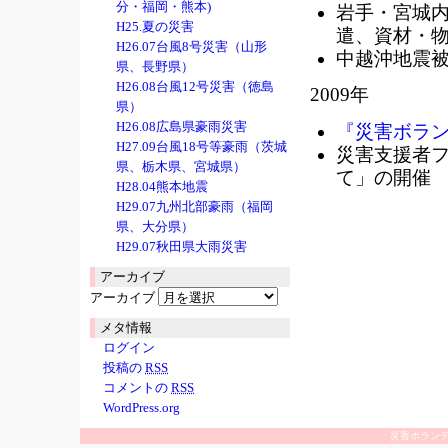
分・福岡・熊本)
岩手・宮城
H25.夏の災害
遣、資材・物
H26.07台風8号災害（山形
中越沖地震
県、長野県）
H26.08台風12号災害（徳島
2009年
県）
H26.08広島県豪雨災害
『災害ボラ
H27.09台風18号等豪雨（茨城
災害支援者
県、栃木県、宮城県）
て」の開催
H28.04熊本地震
H29.07九州北部豪雨（福岡
県、大分県）
H29.07秋田県大雨災害
アーカイブ
アーカイブ
メタ情報
ログイン
投稿の
RSS
コメントの
RSS
WordPress.org
災害ボラン