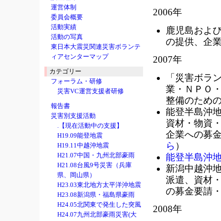
運営体制
2006年
委員会概要
活動実績
鹿児島および
活動の写真
の提供、企
東日本大震災関連災害ボランテ
ィアセンターマップ
2007年
カテゴリー
「災害ボラ
フォーラム・研修
業・ＮＰＯ
災害VC運営支援者研修
整備のため
報告書
能登半島沖
災害別支援活動
資材・物資・
.【現在活動中の支援】
企業への募
H19.09能登地震
ら
）
H19.11中越沖地震
H21.07中国・九州北部豪雨
能登半島沖
H21.08台風9号災害（兵庫
新潟中越沖
県、岡山県）
派遣、資材・
H23.03東北地方太平洋沖地震
の募金要請
H23.08新潟県・福島県豪雨
H24.05北関東で発生した突風
2008年
H24.07九州北部豪雨災害(大